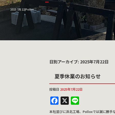
2025 7月 22|Pollox
日別アーカイブ:
2025年7月22日
夏季休業のお知らせ
投稿日
2025年7月22日
F
X
Li
a
n
本社並びに浜北工場、Polloxでは誠に勝手