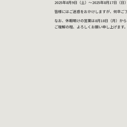
c
e
2025年8月9日（土）～2025年8月17
e
皆様にはご迷惑をおかけしますが、何卒ご
b
なお、休暇明けの営業は8月18日（月）か
o
ご理解の程、よろしくお願い申し上げます
o
k